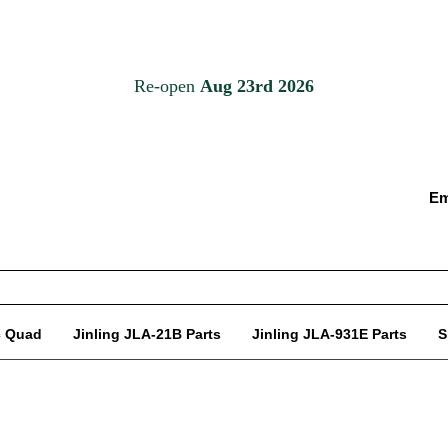
Em
c Quad
Jinling JLA-21B Parts
Jinling JLA-931E Parts
S