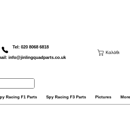
Tel: 020 8068 6818
Καλάθι
ail: info@jinlingquadparts.co.uk
py Racing F1 Parts
Spy Racing F3 Parts
Pictures
Mor