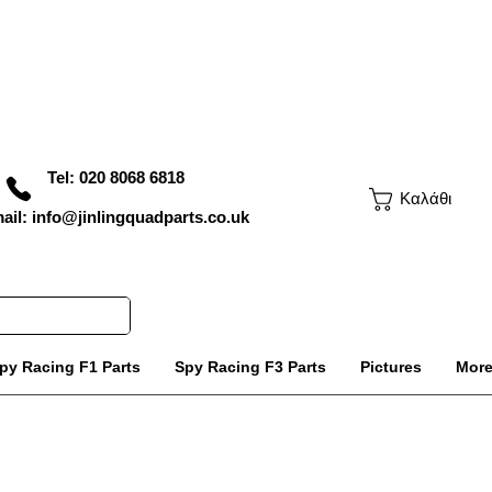
Tel: 020 8068 6818
Καλάθι
ail: info@jinlingquadparts.co.uk
py Racing F1 Parts
Spy Racing F3 Parts
Pictures
Mor