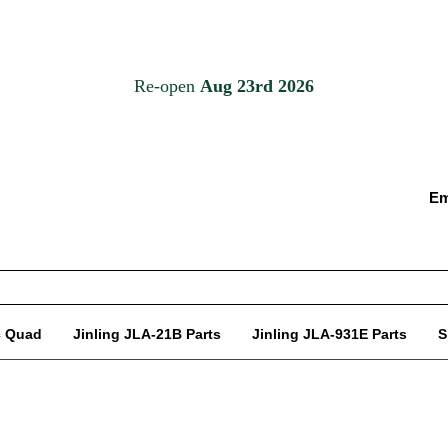
Em
c Quad
Jinling JLA-21B Parts
Jinling JLA-931E Parts
S