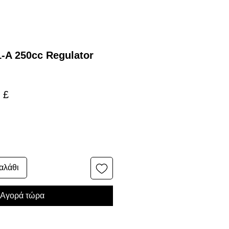
-A 250cc Regulator
ική
Τιμή
 £
Έκπτωσης
αλάθι
Αγορά τώρα