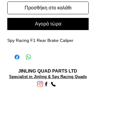
Προσθήκη στο καλάθι
Αγορά τώρα
Spy Racing F1 Rear Brake Caliper
JINLING QUAD PARTS LTD
Specialist in Jinling & Spy Racing Quads
SUPPORT
About Us
Contact Us
Terms and conditions
Questions? We'd be happy to help.
ORDERING INFO